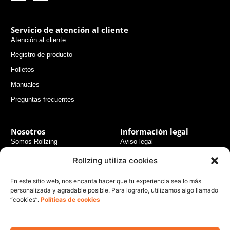
Servicio de atención al cliente
Atención al cliente
Registro de producto
Folletos
Manuales
Preguntas frecuentes
Nosotros
Información legal
Somos Rollzing
Aviso legal
Consejos de expertos
Términos y condiciones
Rollzing utiliza cookies
generales
Experiencias usuarios
En este sitio web, nos encanta hacer que tu experiencia sea lo más
Políticas de pago seguro
Noticias
personalizada y agradable posible. Para lograrlo, utilizamos algo llamado
Políticas de envío
“cookies”.
Políticas de cookies
Contacto
Políticas de devolución
Políticas de privacidad