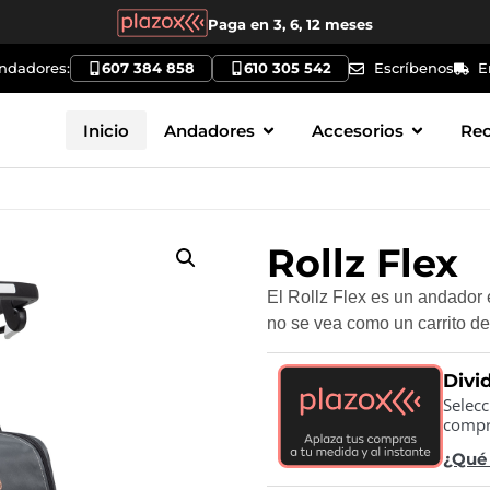
Paga en 3, 6, 12 meses
andadores:
607 384 858
610 305 542
Escríbenos
E
Inicio
Andadores
Accesorios
Re
Rollz Flex
El Rollz Flex es un andador 
no se vea como un carrito de
Divi
Selecc
compr
¿Qué 