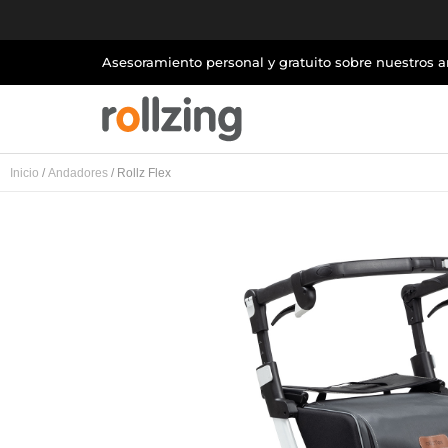
Asesoramiento personal y gratuito sobre nuestros 
Inicio
/
Andadores
/ Rollz Flex