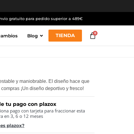
nvío gratuito para pedido superior a 489€
0
TIENDA
cambios
Blog
estable y maniobrable. El diseño hace que
 compras ¡Un diseño deportivo y fresco!
de tu pago con plazox
iona pago con tarjeta para fraccionar esta
a en 3, 6 o 12 meses
es plazox?