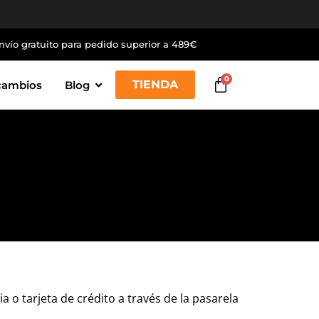
nvío gratuito para pedido superior a 489€
0
TIENDA
cambios
Blog
o tarjeta de crédito a través de la pasarela