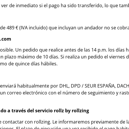
 ver de inmediato si el pago ha sido transferido, lo que tam
de 489 € (IVA incluido) que incluyan un andador no se cobr
g.com
ible. Un pedido que realice antes de las 14 p.m. los días h
 plazo máximo de 10 días. Si realiza un pedido el viernes d
mo de quince días hábiles.
e enviará habitualmente por DHL, DPD / SEUR ESPAÑA, DAC
 un correo electrónico con el número de seguimiento y rast
 a través del servicio rollz by rollzing
 contactar con rollzing. Le informaremos previamente de las
ciones. El plazo de ejecución una vez recibido el pago habit