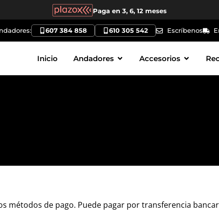
Paga en 3, 6, 12 meses
andadores:
607 384 858
610 305 542
Escríbenos
E
Inicio
Andadores
Accesorios
Re
os métodos de pago. Puede pagar por transferencia bancaria 