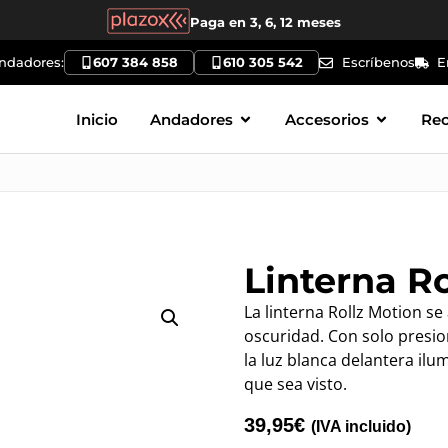
Paga en 3, 6, 12 meses
andadores:
607 384 858
610 305 542
Escríbenos
E
Inicio
Andadores
Accesorios
Re
Linterna R
La linterna Rollz Motion se
oscuridad. Con solo presi
la luz blanca delantera ilum
que sea visto.
39,95
€
(IVA incluido)