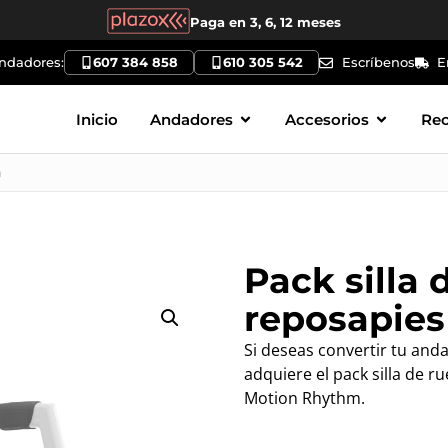
Paga en 3, 6, 12 meses
andadores:
607 384 858
610 305 542
Escríbenos
E
Inicio
Andadores
Accesorios
Re
m
Pack silla 
reposapies
Si deseas convertir tu and
adquiere el pack silla de r
Motion Rhythm.