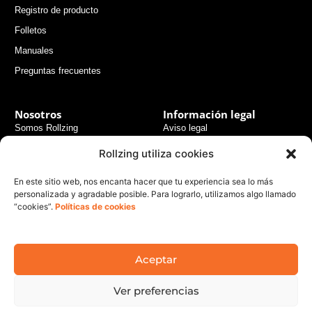
Registro de producto
Folletos
Manuales
Preguntas frecuentes
Nosotros
Información legal
Somos Rollzing
Aviso legal
Consejos de expertos
Términos y condiciones
Rollzing utiliza cookies
generales
Experiencias usuarios
En este sitio web, nos encanta hacer que tu experiencia sea lo más
Políticas de pago seguro
Noticias
personalizada y agradable posible. Para lograrlo, utilizamos algo llamado
Políticas de envío
“cookies”.
Políticas de cookies
Contacto
Políticas de devolución
Políticas de privacidad
Aceptar
Política de cookies
Política de responsabilidad legal
Ver preferencias