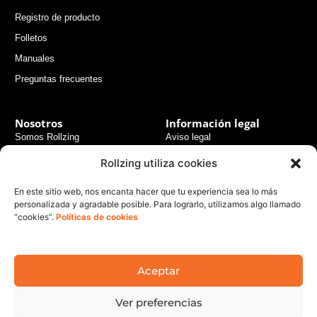
Registro de producto
Folletos
Manuales
Preguntas frecuentes
Nosotros
Información legal
Somos Rollzing
Aviso legal
Consejos de expertos
Términos y condiciones
Rollzing utiliza cookies
generales
Experiencias usuarios
En este sitio web, nos encanta hacer que tu experiencia sea lo más
Políticas de pago seguro
Noticias
personalizada y agradable posible. Para lograrlo, utilizamos algo llamado
Políticas de envío
“cookies”.
Políticas de cookies
Contacto
Políticas de devolución
Políticas de privacidad
Aceptar
Política de cookies
Política de responsabilidad legal
Ver preferencias